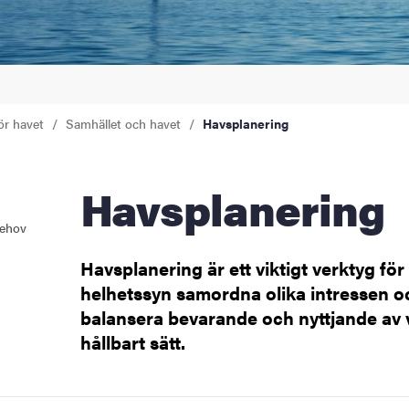
tenhet
ör havet
Samhället och havet
Havsplanering
för havet
emang
Havsplanering
behov
Havsplanering är ett viktigt verktyg för
helhetssyn samordna olika intressen o
er
balansera bevarande och nyttjande av v
hållbart sätt.