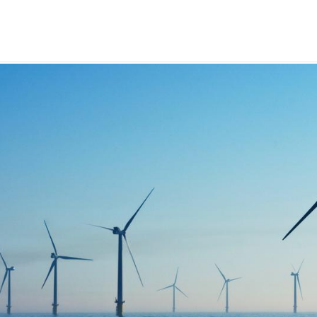
ap för havet
ch havet