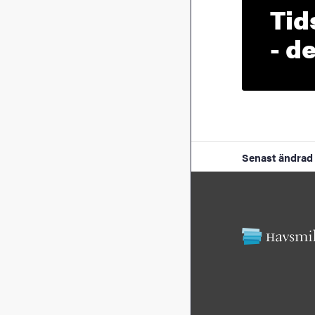
Tid
- d
Senast ändrad