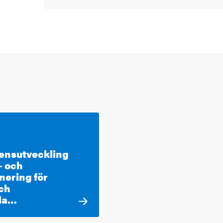
ensutveckling
- och
nering för
och
la…