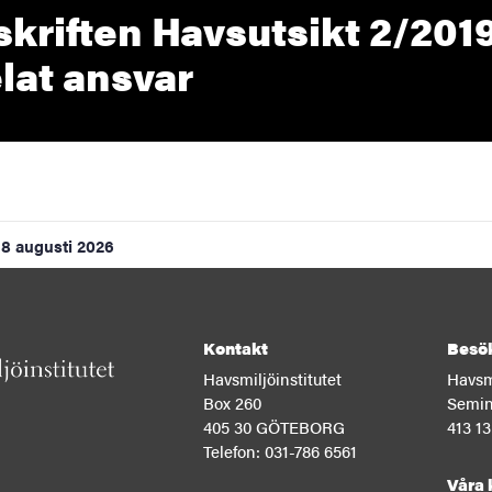
skriften Havsutsikt 2/201
Extern länk
elat ansvar
8 augusti 2026
Kontakt
Besö
Havsmiljöinstitutet
Havsmi
Box 260
Semin
405 30 GÖTEBORG
413 
Telefon: 031-786 6561
Våra 