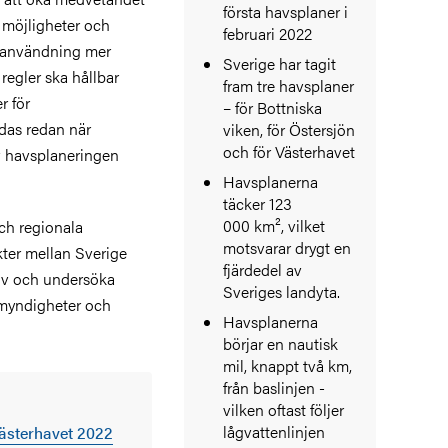
första havsplaner i
 möjligheter och
februari 2022
s användning mer
Sverige har tagit
 regler ska hållbar
fram tre havsplaner
r för
– för Bottniska
das redan när
viken, för Östersjön
och för Västerhavet
av havsplaneringen
Havsplanerna
täcker 123
000 km², vilket
ch regionala
motsvarar drygt en
ter mellan Sverige
fjärdedel av
ov och undersöka
Sveriges landyta.
n myndigheter och
Havsplanerna
börjar en nautisk
mil, knappt två km,
från baslinjen -
vilken oftast följer
lågvattenlinjen
Västerhavet 2022