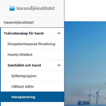
Sökfunktionen
Sidfoten
Huvudmeny
Havsmiljöinstitutet
Bild
Kontakt
Undermeny för Tvärvetensk
Tvärvetenskap för havet
Ekosystembaserad förvaltning
Om webbplatsen
Havets tillstånd
Undermeny för Samhället o
Samhället och havet
Sjöfartsgruppen
Hållbart båtliv
Havsplanering