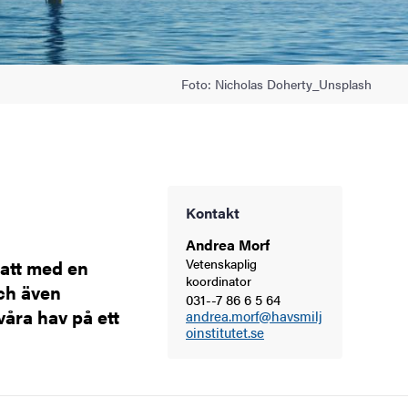
Foto: Nicholas Doherty_Unsplash
Kontakt
Andrea Morf
 att med en
Vetenskaplig
koordinator
ch även
031--7 86 6 5 64
åra hav på ett
andrea.morf@havsmilj
oinstitutet.se