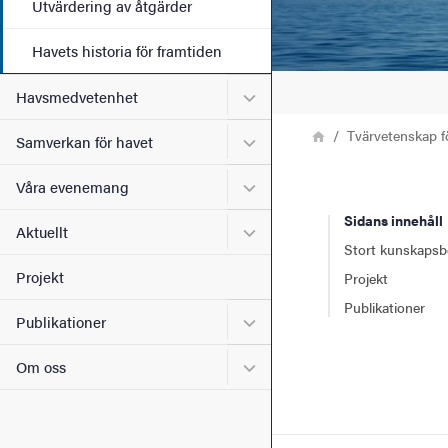
Utvärdering av åtgärder
Havets historia för framtiden
Undermeny för Havsmedve
Havsmedvetenhet
Länkstig
Hem
Tvärvetenskap f
Undermeny för Samverkan 
Samverkan för havet
Undermeny för Våra even
Våra evenemang
Sidans innehåll
Undermeny för Aktuellt
Aktuellt
Stort kunskaps
Projekt
Projekt
Publikationer
Undermeny för Publikation
Publikationer
Undermeny för Om oss
Om oss