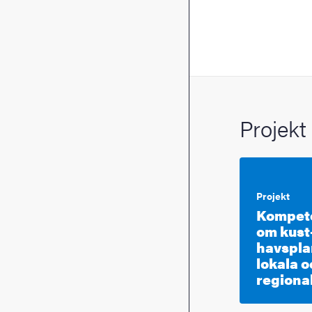
Projekt
Projekt
Kompet
om kust
havspla
lokala 
regiona