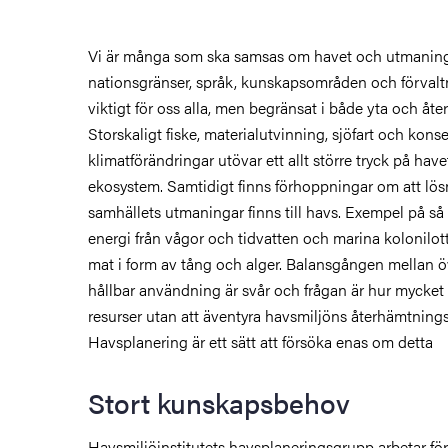
Vi är många som ska samsas om havet och utmaning
nationsgränser, språk, kunskapsområden och förvalt
viktigt för oss alla, men begränsat i både yta och å
Storskaligt fiske, materialutvinning, sjöfart och kon
klimatförändringar utövar ett allt större tryck på hav
ekosystem. Samtidigt finns förhoppningar om att lö
samhällets utmaningar finns till havs. Exempel på så k
energi från vågor och tidvatten och marina kolonilot
mat i form av tång och alger. Balansgången mellan 
hållbar användning är svår och frågan är hur mycket 
resurser utan att äventyra havsmiljöns återhämtning
Havsplanering är ett sätt att försöka enas om detta
Stort kunskapsbehov
Havsmiljöinstitutets havsplaneringsgrupp arbetar fö