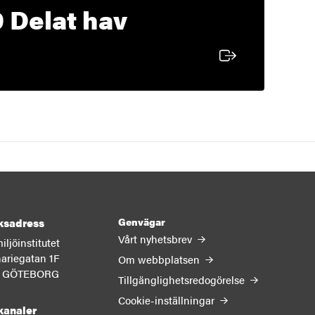
9 Delat hav
Genvägar
ksadress
Vårt nyhetsbrev
ljöinstitutet
ariegatan 1F
Om webbplatsen
13 GÖTEBORG
Tillgänglighetsredogörelse
Cookie-inställningar
kanaler