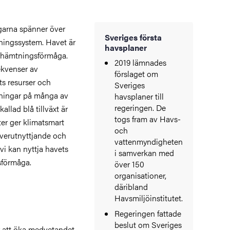
arna spänner över
Sveriges första
ningssystem. Havet är
havsplaner
terhämtningsförmåga.
2019 lämnades
sekvenser av
förslaget om
ets resurser och
Sveriges
sningar på många av
havsplaner till
regeringen. De
allad blå tillväxt är
togs fram av Havs-
ter ger klimatsmart
och
överutnyttjande och
vattenmyndigheten
vi kan nyttja havets
i samverkan med
sförmåga.
över 150
organisationer,
däribland
Havsmiljöinstitutet.
Regeringen fattade
beslut om Sveriges
r att öka medvetandet