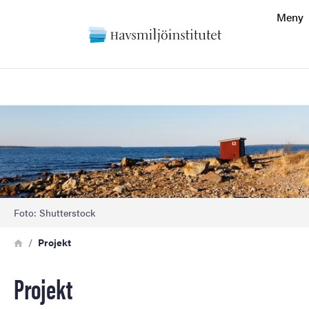
Sökfunktionen
Meny
Sidfoten
Sök
Kontakt
Bild
Om webbplatsen
Foto: Shutterstock
Länkstig
Hem
Projekt
Projekt