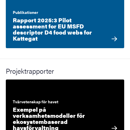
Publikationer
Rapport 2025:3 Pilot
assessment for EU MSFD
descriptor D4 food webs for
Kattegat
Projektrapporter
Tvärvetenskap för havet
Exempel på
verksamhetsmodeller för
ekosystembaserad
havsförvaltning