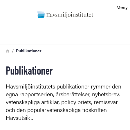
Sökfunktionen
Meny
Sidfoten
Sök
Kontakt
Länkstig
Hem
Publikationer
Om webbplatsen
Publikationer
Havsmiljöinstitutets publikationer rymmer den
egna rapportserien, årsberättelser, nyhetsbrev,
vetenskapliga artiklar, policy briefs, remissvar
och den populärvetenskapliga tidskriften
Havsutsikt.