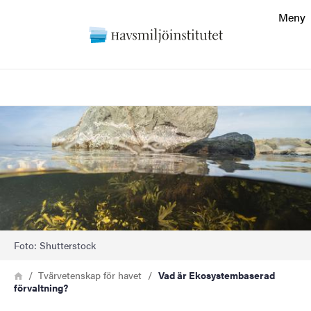
Sökfunktionen
Meny
Sidfoten
Sök
Kontakt
Bild
Om webbplatsen
Foto: Shutterstock
Länkstig
Hem
Tvärvetenskap för havet
Vad är Ekosystembaserad
förvaltning?