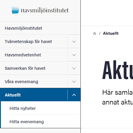
Sökfunktionen
Sidfoten
Huvudmeny
Havsmiljöinstitutet
Länkstig
Hem
Aktuellt
Kontakt
Undermeny för Tvärvetensk
Tvärvetenskap för havet
Akt
Undermeny för Havsmedve
Havsmedvetenhet
Om webbplatsen
Undermeny för Samverkan 
Samverkan för havet
Undermeny för Våra even
Våra evenemang
Här samla
Undermeny för Aktuellt
Aktuellt
annat aktu
Hitta nyheter
Hitta evenemang