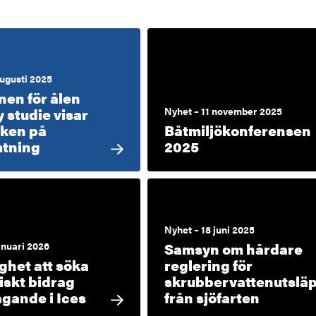
er
augusti 2025
nen för ålen
y studie visar
Nyhet – 11 november 2025
cken på
Båtmiljökonferensen
tning
2025
Nyhet – 18 juni 2025
anuari 2026
Samsyn om hårdare
ghet att söka
reglering för
skt bidrag
skrubbervattenutslä
agande i Ices
från sjöfarten