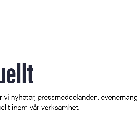
ap för havet
uellt
tenhet
för havet
emang
r vi nyheter, pressmeddelanden, evenemang
ellt inom vår verksamhet.