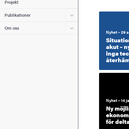
Projekt
Undermeny för Publikation
Publikationer
Undermeny för Om oss
Om oss
Nyhet – 29 
Situatio
akut – n
inga te
återhäm
Nyhet – 14 j
Ny möjli
ekonomi
för delt