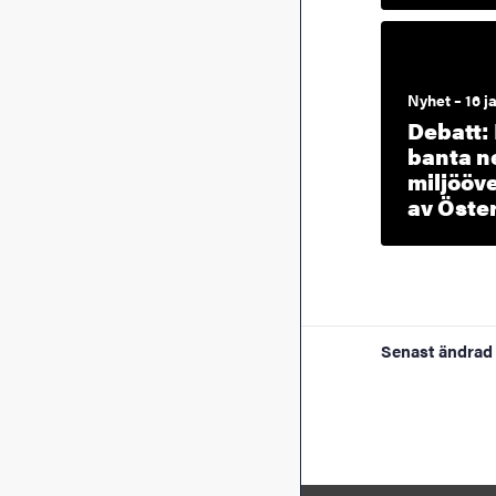
Nyhet – 16 j
Debatt: 
banta n
miljööv
av Öste
Senast ändrad