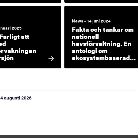
News – 14 juni 2024
anuari 2025
Fakta och tankar om
Farligt att
nationell
ed
havsförvaltning. En
ervakningen
antologi om
rsjön
ekosystembaserad…
4 augusti 2026