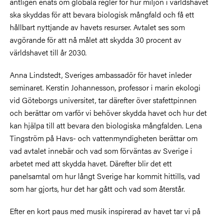
äntligen enats om globala regler för hur miljön i världshavet
ska skyddas för att bevara biologisk mångfald och få ett
hållbart nyttjande av havets resurser. Avtalet ses som
avgörande för att nå målet att skydda 30 procent av
världshavet till år 2030.
Anna Lindstedt, Sveriges ambassadör för havet inleder
seminaret. Kerstin Johannesson, professor i marin ekologi
vid Göteborgs universitet, tar därefter över stafettpinnen
och berättar om varför vi behöver skydda havet och hur det
kan hjälpa till att bevara den biologiska mångfalden. Lena
Tingström på Havs- och vattenmyndigheten berättar om
vad avtalet innebär och vad som förväntas av Sverige i
arbetet med att skydda havet. Därefter blir det ett
panelsamtal om hur långt Sverige har kommit hittills, vad
som har gjorts, hur det har gått och vad som återstår.
Efter en kort paus med musik inspirerad av havet tar vi på