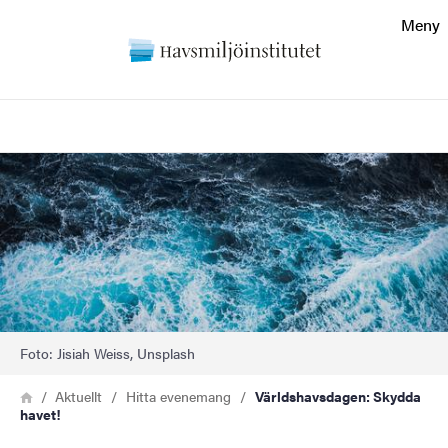
Sökfunktionen
Meny
Sidfoten
Sök
Kontakt
Bild
Om webbplatsen
Foto: Jisiah Weiss, Unsplash
Länkstig
Hem
Aktuellt
Hitta evenemang
Världshavsdagen: Skydda
havet!