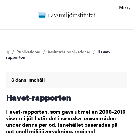
Sökfunktionen
Meny
Sidfoten
Sök
Kontakt
Länkstig
Hem
Publikationer
Avslutade publikationer
Havet-
rapporten
Om webbplatsen
Sidans innehåll
Havet-rapporten
Havet-rapporten, som gavs ut mellan 2008-2016
visar miljötillståndet i svenska havsområden
under denna period. Innehållet baserades på
nationell miljöövervakning, regional