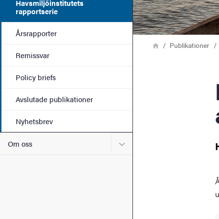
Havsmiljöinstitutets
rapportserie
Årsrapporter
Länkstig
Hem
Publikationer
Remissvar
Policy briefs
Havs
Avslutade publikationer
Nyhetsbrev
Undermeny för Om oss
Om oss
Å
u