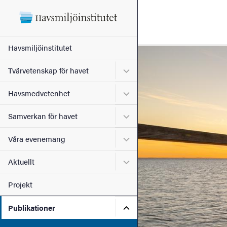
Sökfunktionen
Sidfoten
Huvudmeny
Havsmiljöinstitutet
Bild
Kontakt
Undermeny för Tvärvetensk
Tvärvetenskap för havet
Undermeny för Havsmedve
Havsmedvetenhet
Om webbplatsen
Undermeny för Samverkan 
Samverkan för havet
Undermeny för Våra even
Våra evenemang
Undermeny för Aktuellt
Aktuellt
Projekt
Undermeny för Publikation
Publikationer