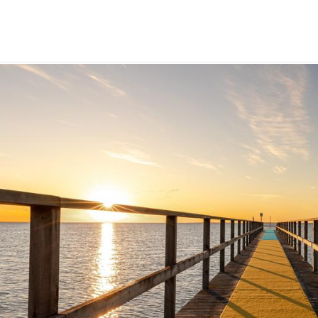
ap för havet
tenhet
för havet
emang
er