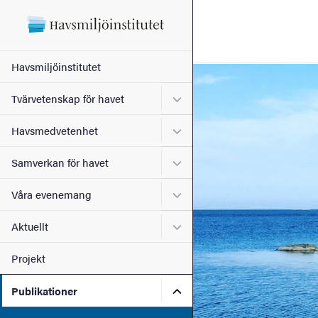
Sökfunktionen
Sidfoten
Huvudmeny
Havsmiljöinstitutet
Bild
Kontakt
Undermeny för Tvärvetensk
Tvärvetenskap för havet
Undermeny för Havsmedve
Havsmedvetenhet
Om webbplatsen
Undermeny för Samverkan 
Samverkan för havet
Undermeny för Våra even
Våra evenemang
Undermeny för Aktuellt
Aktuellt
Projekt
Undermeny för Publikation
Publikationer