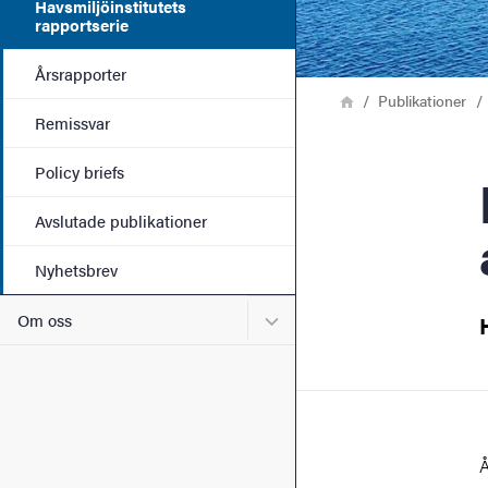
Havsmiljöinstitutets
rapportserie
Årsrapporter
Länkstig
Hem
Publikationer
Remissvar
Policy briefs
Havs
Avslutade publikationer
Nyhetsbrev
Undermeny för Om oss
Om oss
Å