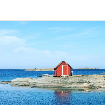
ap för havet
tenhet
för havet
emang
er