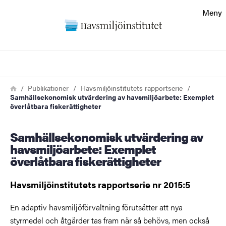
Sökfunktionen
Meny
Sidfoten
Sök
Kontakt
Länkstig
Hem
Publikationer
Havsmiljöinstitutets rapportserie
Samhällsekonomisk utvärdering av havsmiljöarbete: Exemplet
Om webbplatsen
överlåtbara fiskerättigheter
Samhällsekonomisk utvärdering av
havsmiljöarbete: Exemplet
överlåtbara fiskerättigheter
Havsmiljöinstitutets rapportserie nr 2015:5
En adaptiv havsmiljöförvaltning förutsätter att nya
styrmedel och åtgärder tas fram när så behövs, men också