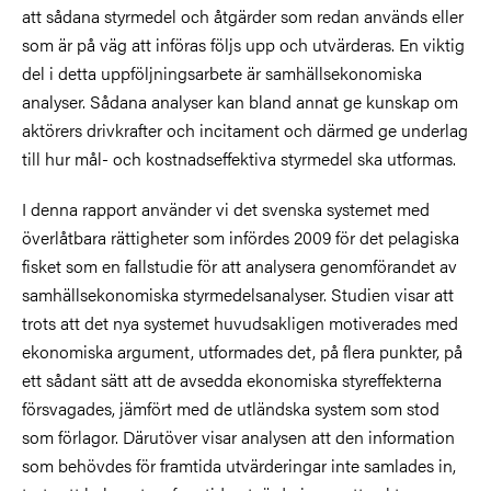
att sådana styrmedel och åtgärder som redan används eller
som är på väg att införas följs upp och utvärderas. En viktig
del i detta uppföljningsarbete är samhällsekonomiska
analyser. Sådana analyser kan bland annat ge kunskap om
aktörers drivkrafter och incitament och därmed ge underlag
till hur mål- och kostnadseffektiva styrmedel ska utformas.
I denna rapport använder vi det svenska systemet med
överlåtbara rättigheter som infördes 2009 för det pelagiska
fisket som en fallstudie för att analysera genomförandet av
samhällsekonomiska styrmedelsanalyser. Studien visar att
trots att det nya systemet huvudsakligen motiverades med
ekonomiska argument, utformades det, på flera punkter, på
ett sådant sätt att de avsedda ekonomiska styreffekterna
försvagades, jämfört med de utländska system som stod
som förlagor. Därutöver visar analysen att den information
som behövdes för framtida utvärderingar inte samlades in,