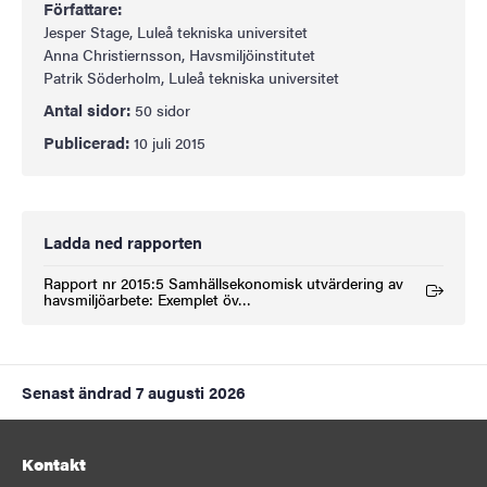
Författare:
Jesper Stage, Luleå tekniska universitet
Anna Christiernsson, Havsmiljöinstitutet
Patrik Söderholm, Luleå tekniska universitet
Antal sidor:
50 sidor
Publicerad:
10 juli 2015
Ladda ned rapporten
Rapport nr 2015:5 Samhällsekonomisk utvärdering av
(Extern länk)
havsmiljöarbete: Exemplet öv…
Senast ändrad
7 augusti 2026
Kontakt