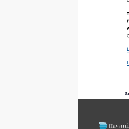
T
P
A
Ö
L
L
S