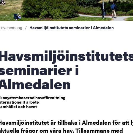
er
a evenemang
Havsmiljöinstitutets seminarier i Almedalen
miljöinstitutets
seminarier i
Almedalen
kosystembaserad havsförvaltning
nternationellt arbete
amhället och havet
Havsmiljöinstitutet är tillbaka i Almedalen för att l
aktuella frågor om våra hav. Tillsammans med