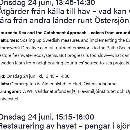
Onsdag 24 juni, 13:45-14:30
Åtgärder från källa till hav – vad kan 
lära från andra länder runt Östersjö
ource to Sea and the Catchment Approach – voices from around
Scaling up Swedish measures and implementing the E
altic Sea:
ramework Directive can cut nutrient emissions to the Baltic Sea 
estore freshwater ecosystems. But progress is too slow—what can
weden learn from neighbouring countries’ source‑to‑sea projects
Onsdag 24 juni, kl. 13:45 – 14:30
id:
Cramérgatan 5, Almedalsbiblioteket, Östersjödagarna
lats:
WWF Världsnaturfonden, Havsmiljöinstitutet och U
rrangörer:
niversitet
Onsdag 24 juni, 15:15-16:00
Restaurering av havet
–
pengar i sjö