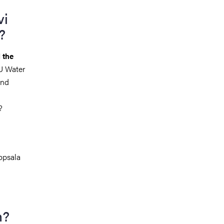
vi
n?
 the
U Water
and
?
ppsala
n?