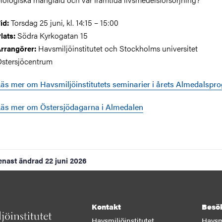
Torsdag 25 juni, kl. 14:15 – 15:00
id:
Södra Kyrkogatan 15
lats:
Havsmiljöinstitutet och Stockholms universitet
rrangörer:
stersjöcentrum
äs mer om Havsmiljöinstitutets seminarier i årets Almedalspr
äs mer om Östersjödagarna i Almedalen
enast ändrad
22 juni 2026
Kontakt
Besö
Havsmiljöinstitutet
Havsmi