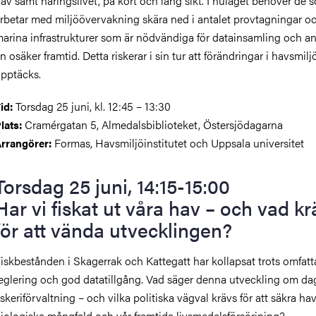
av samt näringslivet, på kort och lång sikt. I nuläget behöver de 
rbetar med miljöövervakning skära ned i antalet provtagningar oc
arina infrastrukturer som är nödvändiga för datainsamling och an
n osäker framtid. Detta riskerar i sin tur att förändringar i havsmilj
pptäcks.
Torsdag 25 juni, kl. 12:45 – 13:30
id:
Cramérgatan 5, Almedalsbiblioteket, Östersjödagarna
lats:
Formas, Havsmiljöinstitutet och Uppsala universitet
rrangörer:
Torsdag 25 juni, 14:15-15:00
Har vi fiskat ut våra hav – och vad kr
för att vända utvecklingen?
iskbestånden i Skagerrak och Kattegatt har kollapsat trots omfat
eglering och god datatillgång. Vad säger denna utveckling om d
iskeriförvaltning – och vilka politiska vägval krävs för att säkra ha
iologiska mångfald och vår framtida livsmedelsförsörjning?