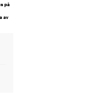
us på
a av