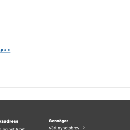
ogram
Genvägar
ksadress
Vårt nyhetsbrev
ljöinstitutet