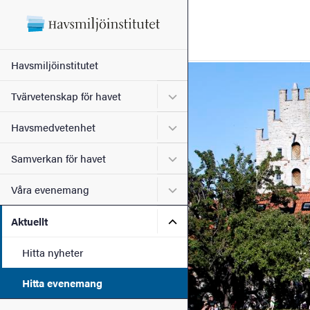
Sökfunktionen
Sidfoten
Huvudmeny
Havsmiljöinstitutet
Bild
Kontakt
Undermeny för Tvärvetensk
Tvärvetenskap för havet
Undermeny för Havsmedve
Havsmedvetenhet
Om webbplatsen
Undermeny för Samverkan 
Samverkan för havet
Undermeny för Våra even
Våra evenemang
Undermeny för Aktuellt
Aktuellt
Hitta nyheter
Hitta evenemang