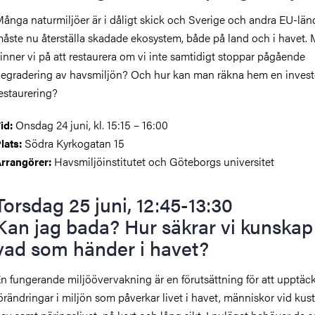
ånga naturmiljöer är i dåligt skick och Sverige och andra EU-län
åste nu återställa skadade ekosystem, både på land och i havet.
inner vi på att restaurera om vi inte samtidigt stoppar pågående
egradering av havsmiljön? Och hur kan man räkna hem en investe
estaurering?
Onsdag 24 juni, kl. 15:15 – 16:00
id:
Södra Kyrkogatan 15
lats:
Havsmiljöinstitutet och Göteborgs universitet
rrangörer:
Torsdag 25 juni, 12:45-13:30
Kan jag bada? Hur säkrar vi kunska
vad som händer i havet?
n fungerande miljöövervakning är en förutsättning för att upptäc
örändringar i miljön som påverkar livet i havet, människor vid kus