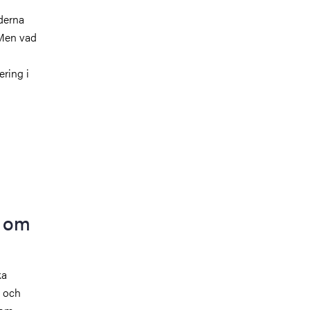
derna
 Men vad
ring i
p om
ka
t och