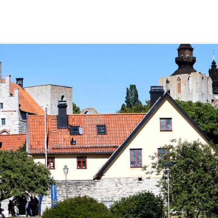
ap för havet
tenhet
för havet
emang