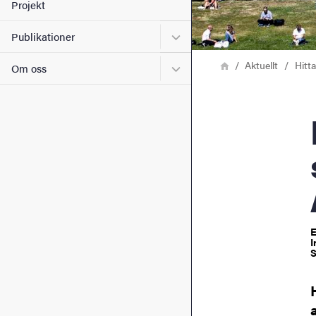
Projekt
Undermeny för Publikation
Publikationer
Länkstig
Hem
Aktuellt
Hitt
Undermeny för Om oss
Om oss
Havs
E
I
S