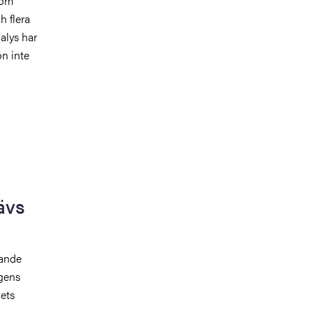
som
h flera
alys har
ön inte
ävs
tande
agens
vets