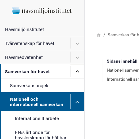
Sökfunktionen
Sidfoten
Huvudmeny
Havsmiljöinstitutet
Länkstig
Hem
Samverkan för 
Kontakt
Undermeny för Tvärvetensk
Tvärvetenskap för havet
Undermeny för Havsmedve
Havsmedvetenhet
Sidans innehåll
Om webbplatsen
Nationell samve
Undermeny för Samverkan 
Samverkan för havet
Internationell s
Samverkansprojekt
Nationell och
Undermeny för Nationell oc
internationell samverkan
Internationellt arbete
FN:s årtionde för
havsforskning för hållbar