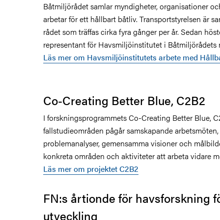
Båtmiljörådet samlar myndigheter, organisationer o
arbetar för ett hållbart båtliv. Transportstyrelsen är
rådet som träffas cirka fyra gånger per år. Sedan hös
representant för Havsmiljöinstitutet i Båtmiljörådets
Läs mer om Havsmiljöinstitutets arbete med Hållba
Co-Creating Better Blue, C2B2
I forskningsprogrammets Co-Creating Better Blue, C2
fallstudieområden pågår samskapande arbetsmöten, 
problemanalyser, gemensamma visioner och målbilder
konkreta områden och aktiviteter att arbeta vidare m
Läs mer om projektet C2B2
FN:s årtionde för havsforskning f
utveckling