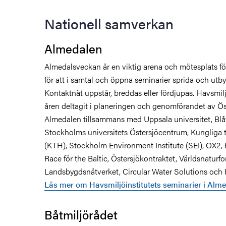
Nationell samverkan
Almedalen
emang
Almedalsveckan är en viktig arena och mötesplats fö
för att i samtal och öppna seminarier sprida och utby
Kontaktnät uppstår, breddas eller fördjupas. Havsmil
åren deltagit i planeringen och genomförandet av Ös
Almedalen tillsammans med Uppsala universitet, Blå
er
Stockholms universitets Östersjöcentrum, Kungliga 
(KTH), Stockholm Environment Institute (SEI), OX2, 
Race för the Baltic, Östersjökontraktet, Världsnaturf
Landsbygdsnätverket, Circular Water Solutions och 
Läs mer om Havsmiljöinstitutets seminarier i Alm
Båtmiljörådet