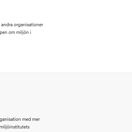
l andra organisationer
apen om miljön i
organisation med mer
iljöinstitutets