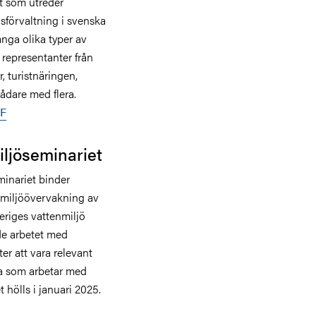
kt som utreder
förvaltning i svenska
nga olika typer av
 representanter från
 turistnäringen,
ådare med flera.
HF
iljöseminariet
minariet binder
v miljöövervakning av
riges vattenmiljö
nde arbetet med
er att vara relevant
lla som arbetar med
 hölls i januari 2025.