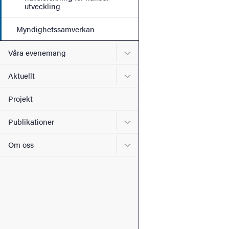
utveckling
Myndighetssamverkan
Undermeny för Våra even
Våra evenemang
Undermeny för Aktuellt
Aktuellt
Projekt
Undermeny för Publikation
Publikationer
Undermeny för Om oss
Om oss