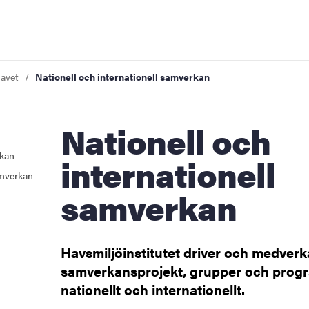
havet
Nationell och internationell samverkan
ap för havet
Nationell och
tenhet
rkan
för havet
internationell
amverkan
samverkan
h internationell samverkan
Havsmiljöinstitutet driver och medverkar
samverkansprojekt, grupper och prog
nationellt och internationellt.