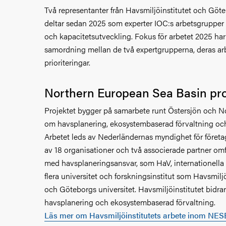
Två representanter från Havsmiljöinstitutet och Göte
deltar sedan 2025 som experter IOC:s arbetsgrupper
och kapacitetsutveckling. Fokus för arbetet 2025 har 
samordning mellan de två expertgrupperna, deras ar
prioriteringar.
Northern European Sea Basin pr
Projektet bygger på samarbete runt Östersjön och N
om havsplanering, ekosystembaserad förvaltning och
Arbetet leds av Nederländernas myndighet för föret
av 18 organisationer och två associerade partner om
med havsplaneringsansvar, som HaV, internationella
flera universitet och forskningsinstitut som Havsmilj
och Göteborgs universitet. Havsmiljöinstitutet bidra
havsplanering och ekosystembaserad förvaltning.
Läs mer om Havsmiljöinstitutets arbete inom NES