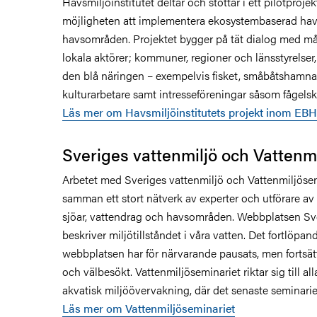
Havsmiljöinstitutet deltar och stöttar i ett pilotproje
möjligheten att implementera ekosystembaserad havs
havsområden. Projektet bygger på tät dialog med må
lokala aktörer; kommuner, regioner och länsstyrelser,
den blå näringen – exempelvis fisket, småbåtshamnar,
kulturarbetare samt intresseföreningar såsom fågelsk
Läs mer om Havsmiljöinstitutets projekt inom EB
Sveriges vattenmiljö och Vattenm
Arbetet med Sveriges vattenmiljö och Vattenmiljöse
samman ett stort nätverk av experter och utförare a
sjöar, vattendrag och havsområden. Webbplatsen Sve
beskriver miljötillståndet i våra vatten. Det fortlöpa
webbplatsen har för närvarande pausats, men fortsätt
och välbesökt. Vattenmiljöseminariet riktar sig till a
akvatisk miljöövervakning, där det senaste seminariet
Läs mer om Vattenmiljöseminariet