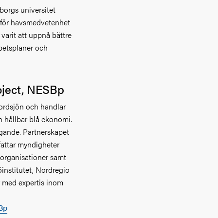
borgs universitet
 för havsmedvetenhet
varit att uppnå bättre
betsplaner och
oject, NESBp
ordsjön och handlar
 hållbar blå ekonomi.
agande. Partnerskapet
fattar myndigheter
 organisationer samt
öinstitutet, Nordregio
r med expertis inom
Bp