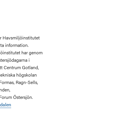
r Havsmiljöinstitutet
ta information.
jöinstitutet har genom
tersjödagarna i
tt Centrum Gotland,
tekniska högskolan
Formas, Ragn-Sells,
onden,
Forum Östersjön.
edalen