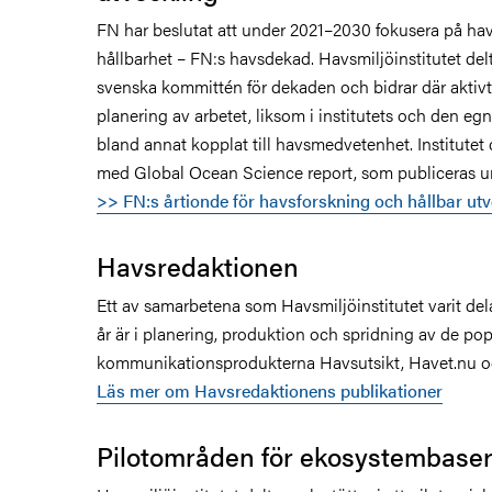
FN har beslutat att under 2021–2030 fokusera på ha
hållbarhet – FN:s havsdekad. Havsmiljöinstitutet delt
svenska kommittén för dekaden och bidrar där aktivt
planering av arbetet, liksom i institutets och den e
bland annat kopplat till havsmedvetenhet. Institutet 
med Global Ocean Science report, som publiceras u
>> FN:s årtionde för havsforskning och hållbar utv
Havsredaktionen
Ett av samarbetena som Havsmiljöinstitutet varit de
år är i planering, produktion och spridning av de po
kommunikationsprodukterna Havsutsikt, Havet.nu och
Läs mer om Havsredaktionens publikationer
Pilotområden för ekosystembaser