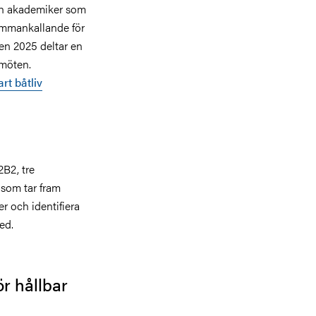
ch akademiker som
 sammankallande för
ten 2025 deltar en
 möten.
rt båtliv
B2, tre
som tar fram
 och identifiera
ed.
ör hållbar