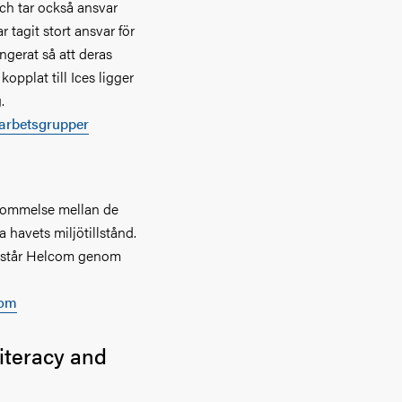
och tar också ansvar
 tagit stort ansvar för
angerat så att deras
pplat till Ices ligger
.
 arbetsgrupper
skommelse mellan de
a havets miljötillstånd.
bistår Helcom genom
com
iteracy and