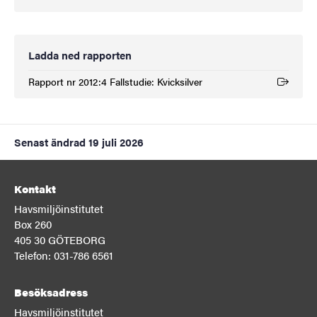
Ladda ned rapporten
Rapport nr 2012:4 Fallstudie: Kvicksilver
(Extern länk)
Senast ändrad
19 juli 2026
Kontakt
Havsmiljöinstitutet
Box 260
405 30 GÖTEBORG
Telefon: 031-786 6561
Besöksadress
Havsmiljöinstitutet