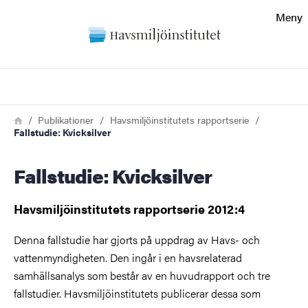
Sökfunktionen
Meny
Sidfoten
Sök
Kontakt
Länkstig
Hem
Publikationer
Havsmiljöinstitutets rapportserie
Fallstudie: Kvicksilver
Om webbplatsen
Fallstudie: Kvicksilver
Havsmiljöinstitutets rapportserie 2012:4
Denna fallstudie har gjorts på uppdrag av Havs- och
vattenmyndigheten. Den ingår i en havsrelaterad
samhällsanalys som består av en huvudrapport och tre
fallstudier. Havsmiljöinstitutets publicerar dessa som