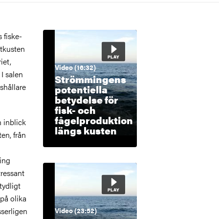
 fiske-
stkusten
iet,
Video (16:32)
I salen
Strömmingens
gshållare
potentiella
betydelse för
fisk- och
fågelproduktion
 inblick
längs kusten
ten, från
ing
tressant
ydligt
 på olika
serligen
Video (23:52)