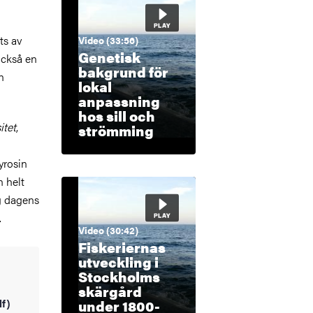
ts av
Video (33:56)
Genetisk
också en
bakgrund för
n
lokal
anpassning
hos sill och
itet
,
strömming
yrosin
n helt
g dagens
.
Video (30:42)
Fiskeriernas
utveckling i
Stockholms
skärgård
df)
under 1800-