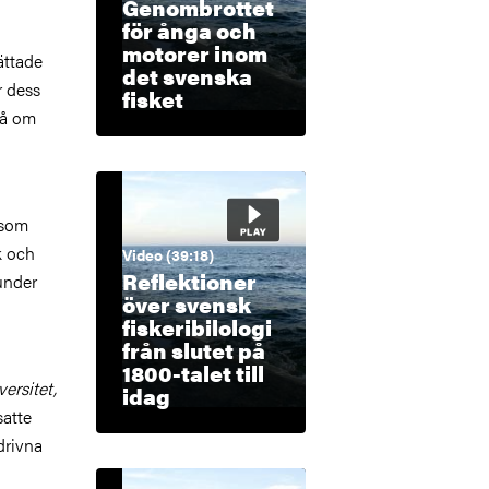
Genombrottet
för ånga och
motorer inom
ättade
det svenska
r dess
fisket
så om
 som
k och
Video (39:18)
Reflektioner
under
över svensk
fiskeribilologi
från slutet på
1800-talet till
ersitet,
idag
satte
drivna