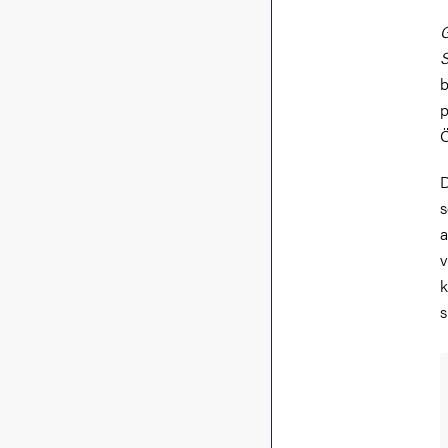
G
b
p
Ö
D
s
a
v
k
s