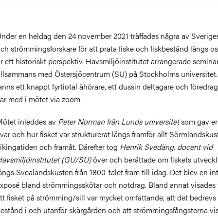
er
nder en heldag den 24 november 2021 träffades några av Sveriges
ch strömmingsforskare för att prata fiske och fiskbestånd längs o
r ett historiskt perspektiv. Havsmiljöinstitutet arrangerade seminar
illsammans med Östersjöcentrum (SU) på Stockholms universitet. 
anns ett knappt fyrtiotal åhörare, ett dussin deltagare och föredra
ar med i mötet via zoom.
ötet inleddes av
Peter Norman från Lunds universitet
som gav en
 var och hur fisket var strukturerat längs framför allt Sörmlandskus
ikingatiden och framåt. Därefter tog
Henrik Svedäng, docent vid
avsmiljöinstitutet (GU/SU)
över och berättade om fiskets utveckl
ängs Svealandskusten från 1800-talet fram till idag. Det blev en in
xposé bland strömmingsskötar och notdrag. Bland annat visades t
tt fisket på strömming/sill var mycket omfattande, att det bedrevs
estånd i och utanför skärgården och att strömmingsfångsterna vis