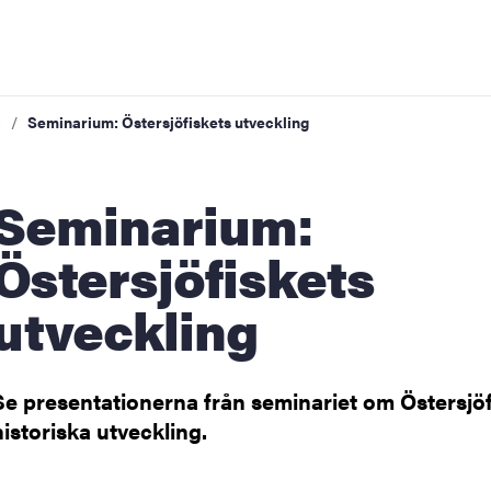
g
Seminarium: Östersjöfiskets utveckling
ap för havet
minarium:
tenhet
för havet
Östersjöfiskets
emang
utveckling
Se presentationerna från seminariet om Östersjöf
historiska utveckling.