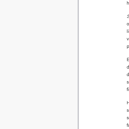
h
S
o
l
v
p
E
d
d
s
f
H
s
s
f