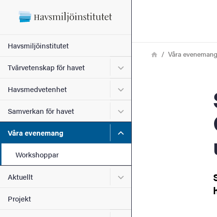
Sökfunktionen
Sidfoten
Huvudmeny
Havsmiljöinstitutet
Länkstig
Hem
Våra eveneman
Kontakt
Undermeny för Tvärvetensk
Tvärvetenskap för havet
Se
Undermeny för Havsmedve
Havsmedvetenhet
Om webbplatsen
Undermeny för Samverkan 
Samverkan för havet
Undermeny för Våra even
Våra evenemang
Workshoppar
Undermeny för Aktuellt
Aktuellt
Projekt