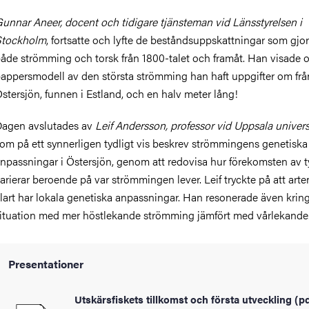
unnar Aneer, docent och tidigare tjänsteman vid Länsstyrelsen i
Stockholm
, fortsatte och lyfte de beståndsuppskattningar som gjor
åde strömming och torsk från 1800-talet och framåt. Han visade 
appersmodell av den största strömming han haft uppgifter om frå
stersjön, funnen i Estland, och en halv meter lång!
agen avslutades av
Leif Andersson, professor vid Uppsala univers
om på ett synnerligen tydligt vis beskrev strömmingens genetiska
npassningar i Östersjön, genom att redovisa hur förekomsten av t
arierar beroende på var strömmingen lever. Leif tryckte på att arte
lart har lokala genetiska anpassningar. Han resonerade även krin
ituation med mer höstlekande strömming jämfört med vårlekande
Presentationer
Utskärsfiskets tillkomst och första utveckling (p